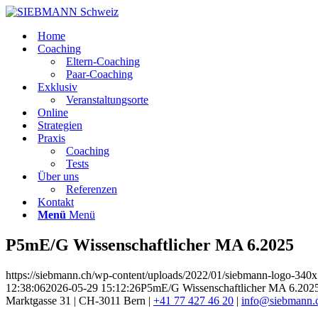
Home
Coaching
Eltern-Coaching
Paar-Coaching
Exklusiv
Veranstaltungsorte
Online
Strategien
Praxis
Coaching
Tests
Über uns
Referenzen
Kontakt
Menü
Menü
P5mE/G Wissenschaftlicher MA 6.2025
https://siebmann.ch/wp-content/uploads/2022/01/siebmann-logo-340
12:38:06
2026-05-29 15:12:26
P5mE/G Wissenschaftlicher MA 6.202
Marktgasse 31 | CH-3011 Bern |
+41 77 427 46 20
|
info@siebmann.