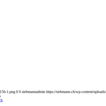
x156-1.png
0
0
siebmannadmin
https://siebmann.ch/wp-content/upload
5
ch